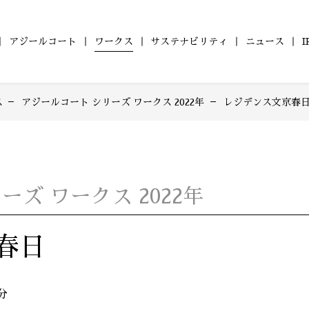
アジールコート
ワークス
サステナビリティ
ニュース
ス
アジールコート シリーズ ワークス 2022年
レジデンス文京春
の
ついて
ールコート
財務レポート
会社概要
コンパクトマンション
ZEHマンション普及への
アジールコート ワークス
沿革
IRライブラリ
組織図
ファミリーマンショ
健康経営
株式情報
アジー
「アジールコフレ」
取り組み
「グランアジール」
6年
2025年
2024年
2023年
型マンション
自社開発ホテル
2年
2021年
2020年
2019年
M Orientedマンション」
「ホテルアジール」
8年
2017年
2016年
2015年
ズ ワークス 2022年
4年
2013年
2012年
2011年
0年
2009年
2008年
2007年
春日
6年
2005年
2004年
2003年
1年
分