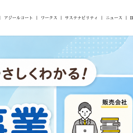
アジールコート
ワークス
サステナビリティ
ニュース
ョン
の
ついて
ールコート
財務レポート
会社概要
ZEHマンション普及への
コンパクトマンション
アジールコート ワークス
沿革
IRライブラリ
組織図
ファミリーマ
健康経営
株式情報
アジー
取り組み
「アジールコフレ」
「グランアジ
6年
2025年
2024年
2023年
型マンション
自社開発ホテル
2年
2021年
2020年
2019年
M Orientedマンション」
「ホテルアジール」
8年
2017年
2016年
2015年
4年
2013年
2012年
2011年
0年
2009年
2008年
2007年
6年
2005年
2004年
2003年
1年