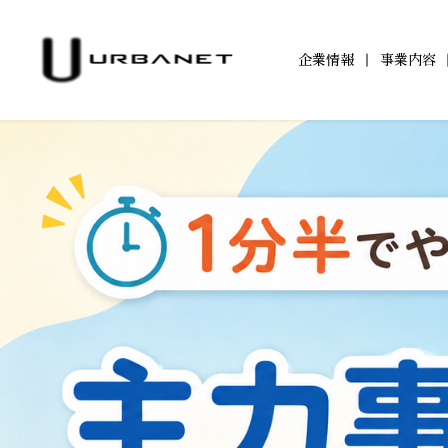
企業情報
事業内容
企業情報TOP
事業内容TOP
アジールコートTOP
サステナビリティ
IR情報TOP
ワークスTOP
IRニュース一覧
トップメッセージ
投資用ワンルームマンシ
サステナビリティへ
アジールコートに
アジ
TOP
「アジールコート」
取り組み
202
IRカレンダー
電子公告
防音マンション
学生立体アートコンペ
環境配慮
202
「ミュージシャンズヴィラ」
「AAC」公式サイト
「ZEHー
201
201
201
200
200