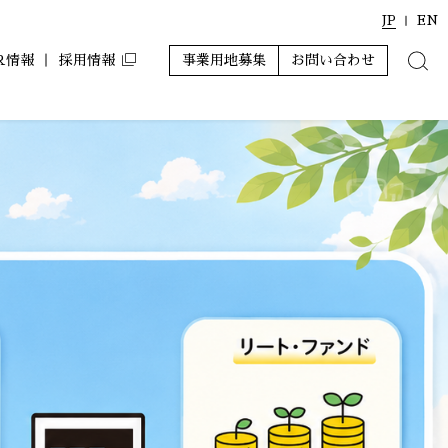
JP
EN
IR情報
採用情報
事業用地募集
お問い合わせ
ンション
ルコート コラボアーティスト
アジールコフレ
サステナビリティ
株主優待
ール」
レポート
グランアジール
その他
ミュージシャンズヴィラ
ZEH-M Oriented マンション
ホテルアジール
その他