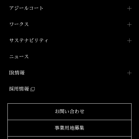
トップメッセージ
事業内容TOP
アジールコート
会社概要
投資用ワンルームマンション
アジールコートTOP
ワークス
「アジールコート」
沿革
アジールコートについて
コンパクトマンション
組織図
ワークスTOP
サステナビリティ
「アジールコフレ」
アジールコート ワークス
株式会社アーバネット
アジールコート
リビング
ファミリーマンション
サステナビリティ
TOP
ニュース
アジールコート コラボアーティスト
「グランアジール」
株式会社ケーナイン
2026年
サステナビリティへの
取り組み
防音マンション
IR情報
2025年
「ミュージシャンズヴィラ」
ZEHマンション普及への
取り組み
IR情報TOP
2024年
採用情報
環境配慮型マンション
健康経営
「ZEHーM Orientedマンション」
IRニュース一覧
2023年
サステナビリティ
レポート
自社開発ホテル
財務レポート
2022年
お問い合わせ
「ホテルアジール」
学生立体アートコンペ
「AAC」公式サイト
IRライブラリ
2021年
事業用地募集
2020年
適時開示書類