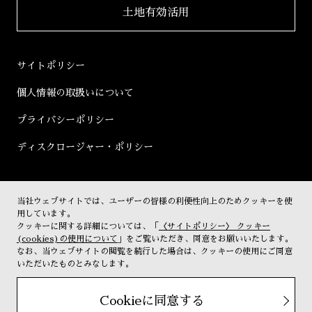
土地有効活用
2019年
決算短信
2018年
決算説明会資料
サイトポリシー
2017年
有価証券報告書等
個人情報の取扱いについて
2016年
株主総会資料
プライバシーポリシー
2015年
株主通信
ディスクロージャー・ポリシー
2014年
コーポレートガバナンス
2013年
その他開示書類
当社ウェブサイトでは、ユーザーの皆様の利便性向上のためクッキーを使
株式情報
2012年
用しています。
クッキーに関する詳細については、「
〈サイトポリシー〉 クッキー
株主優待
2011年
(cookies)の使用について
」をご覧いただき、同意をお願いいたします。
なお、当ウェブサイトの閲覧を続行した場合は、クッキーの使用にご同意
IRカレンダー
2010年
いただいたものとみなします。
電子公告
2009年
Cookieに同意する
Copyright (c) urbanet All rights reserved.