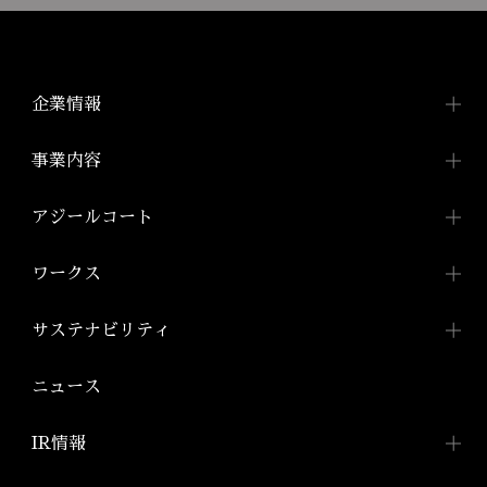
企業情報
企業情報TOP
事業内容
トップメッセージ
事業内容TOP
アジールコート
会社概要
投資用ワンルームマンション
アジールコートTOP
ワークス
「アジールコート」
沿革
アジールコートについて
コンパクトマンション
組織図
ワークスTOP
サステナビリティ
「アジールコフレ」
アジールコート ワークス
株式会社アーバネット
アジールコート
リビング
ファミリーマンション
サステナビリティ
TOP
ニュース
アジールコート コラボアーティスト
「グランアジール」
株式会社ケーナイン
2026年
サステナビリティへの
取り組み
防音マンション
IR情報
2025年
「ミュージシャンズヴィラ」
ZEHマンション普及への
取り組み