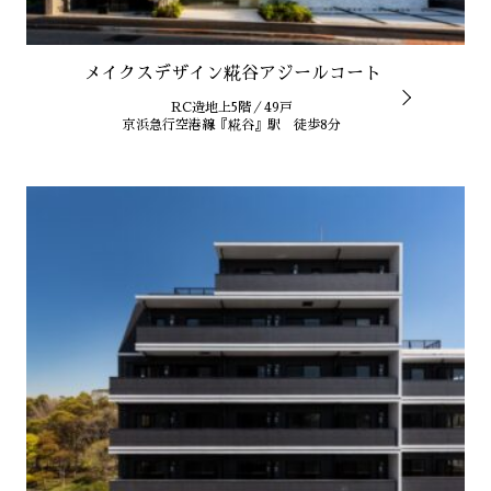
メイクスデザイン糀谷アジールコート
RC造地上5階／49戸
京浜急行空港線『糀谷』駅 徒歩8分