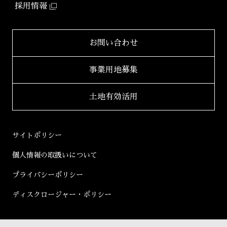
IR情報TOP
2024年
採用情報
環境配慮型マンション
健康経営
「ZEHーM Orientedマンション」
IRニュース一覧
2023年
サステナビリティ
レポート
自社開発ホテル
財務レポート
2022年
お問い合わせ
「ホテルアジール」
学生立体アートコンペ
「AAC」公式サイト
IRライブラリ
2021年
事業用地募集
2020年
適時開示書類
土地有効活用
2019年
決算短信
2018年
決算説明会資料
サイトポリシー
2017年
有価証券報告書等
個人情報の取扱いについて
2016年
株主総会資料
プライバシーポリシー
2015年
株主通信
ディスクロージャー・ポリシー
2014年
コーポレートガバナンス
2013年
その他開示書類