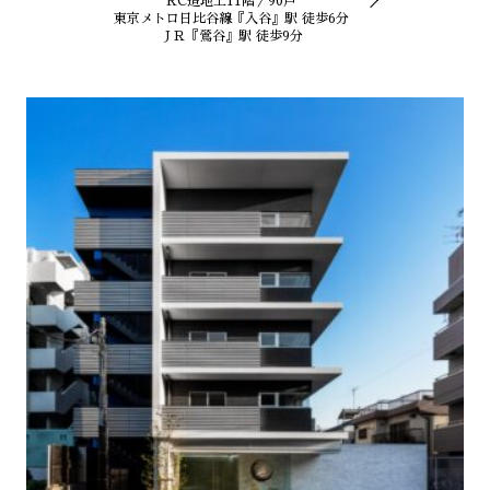
RC造地上11階／90戸
東京メトロ日比谷線『入谷』駅 徒歩6分
ＪＲ『鶯谷』駅 徒歩9分