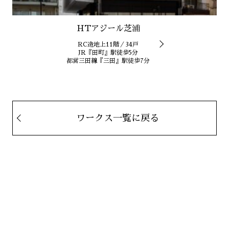
HTアジール芝浦
RC造地上11階／34戸
JR『田町』駅徒歩5分
都営三田線『三田』駅徒歩7分
ワークス一覧に戻る