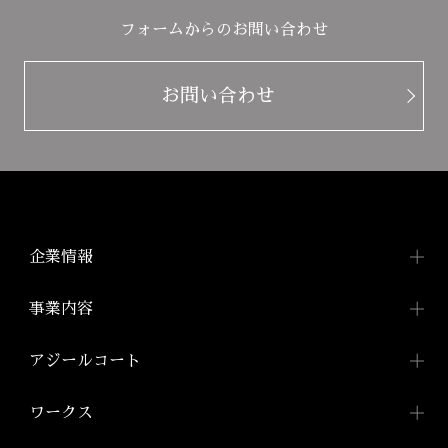
フォームからのお問い合わせ
お問い合わせ
企業情報
企業情報TOP
事業内容
トップメッセージ
事業内容TOP
アジールコート
会社概要
都市型賃貸マンション
アジールコートTOP
ワークス
「アジールコート」
沿革
アジールコートについて