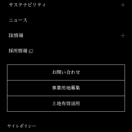
コンパクトマンション
組織図
ワークスTOP
サステナビリティ
「アジールコフレ」
アジールコート ワークス
株式会社アーバネット
アジールコート
リビング
ファミリーマンション
サステナビリティ
TOP
ニュース
アジールコート コラボアーティスト
「グランアジール」
株式会社ケーナイン
2026年
サステナビリティへの
取り組み
防音マンション
IR情報
2025年
「ミュージシャンズヴィラ」
ZEHマンション普及への
取り組み
IR情報TOP
2024年
採用情報
環境配慮型マンション
健康経営
「ZEHーM Orientedマンション」
IRニュース一覧
2023年
サステナビリティ
レポート
自社開発ホテル
財務レポート
2022年
お問い合わせ
「ホテルアジール」
学生立体アートコンペ
「AAC」公式サイト
IRライブラリ
2021年
事業用地募集
2020年
適時開示書類
土地有効活用
2019年
決算短信
2018年
決算説明会資料
サイトポリシー
2017年
有価証券報告書等