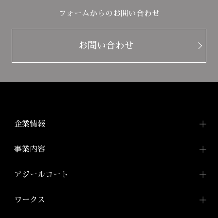
フォームからのお問い合わせ
お問い合わせ
企業情報
企業情報TOP
事業内容
トップメッセージ
事業内容TOP
アジールコート
会社概要
都市型賃貸マンション
アジールコートTOP
ワークス
「アジールコート」
沿革
アジールコートについて