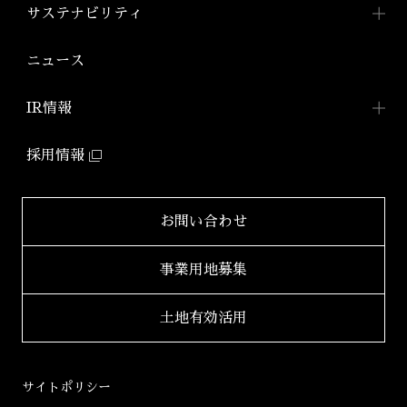
コンパクトマンション
組織図
ワークスTOP
サステナビリティ
「アジールコフレ」
アジールコート ワークス
株式会社アーバネット
アジールコート
リビング
ファミリーマンション
サステナビリティ
TOP
ニュース
アジールコート コラボアーティスト
「グランアジール」
株式会社ケーナイン
2026年
サステナビリティへの
取り組み
防音マンション
IR情報
2025年
「ミュージシャンズヴィラ」
ZEHマンション普及への
取り組み
IR情報TOP
2024年
採用情報
環境配慮型マンション
健康経営
「ZEHーM Orientedマンション」
IRニュース一覧
2023年
サステナビリティ
レポート
自社開発ホテル
財務レポート
2022年
お問い合わせ
「ホテルアジール」
学生立体アートコンペ
「AAC」公式サイト
IRライブラリ
2021年
事業用地募集
2020年
適時開示書類
土地有効活用
2019年
決算短信
2018年
決算説明会資料
サイトポリシー
2017年
有価証券報告書等