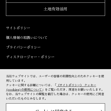
2020年
適時開示書類
土地有効活用
2019年
決算短信
2018年
決算説明会資料
サイトポリシー
2017年
有価証券報告書等
個人情報の取扱いについて
2016年
株主総会資料
プライバシーポリシー
2015年
株主通信
ディスクロージャー・ポリシー
2014年
コーポレートガバナンス
2013年
その他開示書類
当社ウェブサイトでは、ユーザーの皆様の利便性向上のためクッキーを使
株式情報
2012年
用しています。
クッキーに関する詳細については、「
〈サイトポリシー〉 クッキー
株主優待
2011年
(cookies)の使用について
」をご覧いただき、同意をお願いいたします。
なお、当ウェブサイトの閲覧を続行した場合は、クッキーの使用にご同意
IRカレンダー
2010年
いただいたものとみなします。
電子公告
2009年