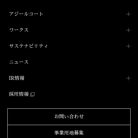
トップメッセージ
事業内容TOP
アジールコート
会社概要
都市型賃貸マンション
アジールコートTOP
ワークス
「アジールコート」
沿革
アジールコートについて
コンパクトマンション
組織図
ワークスTOP
サステナビリティ
「アジールコフレ」
アジールコート ワークス
株式会社アーバネット
アジールコート
リビング
ファミリーマンション
サステナビリティ
TOP
ニュース
アジールコート コラボアーティスト
「グランアジール」
株式会社ケーナイン
2026年
サステナビリティへの
取り組み
防音マンション
IR情報
2025年
「ミュージシャンズヴィラ」
ZEHマンション普及への
取り組み
IR情報TOP
2024年
採用情報
環境配慮型マンション
健康経営
「ZEHーM Orientedマンション」
IRニュース一覧
2023年
サステナビリティ
レポート
自社開発ホテル
財務レポート
2022年
お問い合わせ
「ホテルアジール」
学生立体アートコンペ
「AAC」公式サイト
IRライブラリ
2021年
事業用地募集