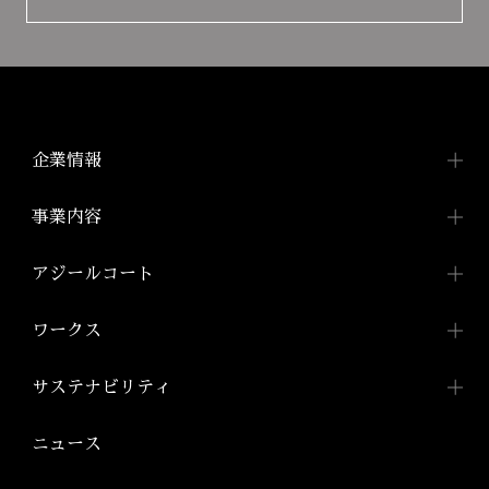
企業情報
企業情報TOP
事業内容
トップメッセージ
事業内容TOP
アジールコート
会社概要
都市型賃貸マンション
アジールコートTOP
ワークス
「アジールコート」
沿革
アジールコートについて
コンパクトマンション
組織図
ワークスTOP
サステナビリティ
「アジールコフレ」
アジールコート ワークス
株式会社アーバネット
アジールコート
リビング
ファミリーマンション
サステナビリティ
TOP
ニュース
アジールコート コラボアーティスト
「グランアジール」
株式会社ケーナイン
2026年
サステナビリティへの
取り組み