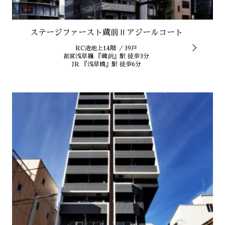
ステージファースト蔵前Ⅱアジールコート
RC造地上14階 ／39戸
都営浅草線 『蔵前』駅 徒歩3分
JR 『浅草橋』駅 徒歩6分