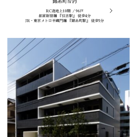
錦糸町ⅣPJ
RC造地上10階 ／96戸
都営新宿線 『住吉駅』 徒歩4分
JR・東京メトロ半蔵門線 『錦糸町駅』 徒歩5分