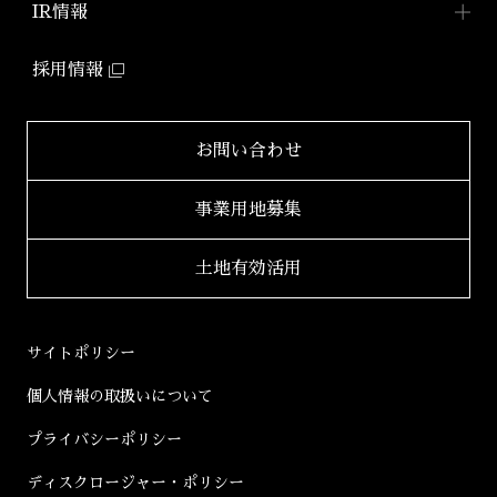
防音マンション
IR情報
2025年
「ミュージシャンズヴィラ」
ZEHマンション普及への
取り組み
IR情報TOP
2024年
採用情報
環境配慮型マンション
健康経営
「ZEHーM Orientedマンション」
IRニュース一覧
2023年
サステナビリティ
レポート
自社開発ホテル
財務レポート
2022年
お問い合わせ
「ホテルアジール」
学生立体アートコンペ
「AAC」公式サイト
IRライブラリ
2021年
事業用地募集
2020年
適時開示書類
土地有効活用
2019年
決算短信
2018年
決算説明会資料
サイトポリシー
2017年
有価証券報告書等
個人情報の取扱いについて
2016年
株主総会資料
プライバシーポリシー
2015年
株主通信
ディスクロージャー・ポリシー
2014年
コーポレートガバナンス