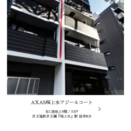
AXAS桜上水アジールコート
RC造地上9階／33戸
京王電鉄京王線『桜上水』駅 徒歩8分