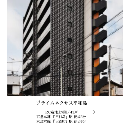
プライムネクサス平和島
RC造地上9階／41戸
京急本線 『平和島』駅 徒歩3分
京急本線 『大森町』駅 徒歩9分