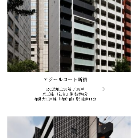
アジールコート新宿
RC造地上10階 ／38戸
京王線 『初台』駅 徒歩4分
都営大江戸線 『都庁前』駅 徒歩11分