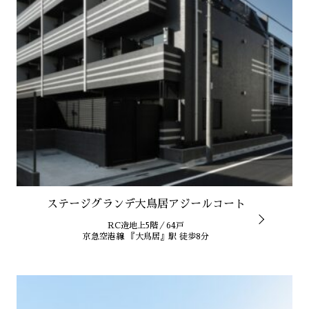
ステージグランデ大鳥居アジールコート
RC造地上5階／64戸
京急空港線 『大鳥居』駅 徒歩8分