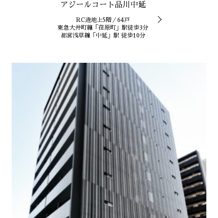
アジールコート品川中延
RC造地上5階／64戸
東急大井町線「荏原町」駅徒歩3分
都営浅草線「中延」駅 徒歩10分