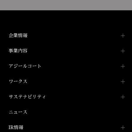
企業情報
企業情報TOP
事業内容
トップメッセージ
事業内容TOP
アジールコート
会社概要
都市型賃貸マンション
アジールコートTOP
ワークス
「アジールコート」
沿革
アジールコートについて
コンパクトマンション
組織図
ワークスTOP
サステナビリティ
「アジールコフレ」
アジールコート ワークス
株式会社アーバネット
アジールコート
リビング
ファミリーマンション
サステナビリティ
TOP
ニュース
アジールコート コラボアーティスト
「グランアジール」
株式会社ケーナイン
2026年
サステナビリティへの
取り組み
防音マンション
IR情報
2025年