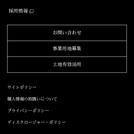
「ミュージシャンズヴィラ」
ZEHマンション普及への
取り組み
IR情報TOP
2024年
採用情報
環境配慮型マンション
健康経営
「ZEHーM Orientedマンション」
IRニュース一覧
2023年
サステナビリティ
レポート
自社開発ホテル
財務レポート
2022年
お問い合わせ
「ホテルアジール」
学生立体アートコンペ
「AAC」公式サイト
IRライブラリ
2021年
事業用地募集
2020年
適時開示書類
土地有効活用
2019年
決算短信
2018年
決算説明会資料
サイトポリシー
2017年
有価証券報告書等
個人情報の取扱いについて
2016年
株主総会資料
プライバシーポリシー
2015年
株主通信
ディスクロージャー・ポリシー
2014年
コーポレートガバナンス