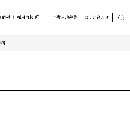
IR情報
採用情報
事業用地募集
お問い合わせ
新宿
ン
ルコート コラボアーティスト
アジールコフレ
サステナビリティ
株主優待
レポート
グランアジール
その他
ミュージシャンズヴィラ
ZEH-M Oriented マンション
ホテルアジール
その他