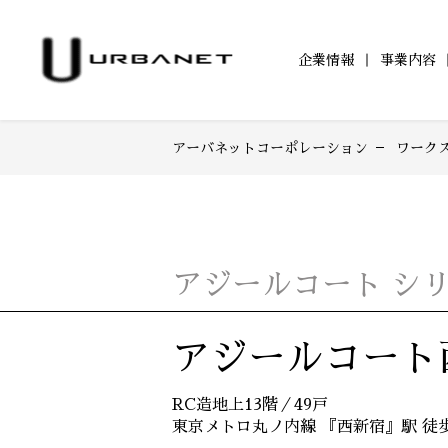
企業情報
事業内容
アーバネットコーポレーション
ワーク
企業情報TOP
事業内容TOP
アジールコートTOP
サステナビリティ
IR情報TOP
ワークスTOP
IRニュース一覧
トップメッセージ
都市型賃貸マンション
サステナビリティへ
アジールコートに
アジ
TOP
「アジールコート」
取り組み
202
IRカレンダー
電子公告
防音マンション
学生立体アートコンペ
環境配慮
202
「ミュージシャンズヴィラ」
「AAC」公式サイト
「ZEHー
201
アジールコート シリー
201
201
アジールコート
200
RC造地上13階／49戸
200
東京メトロ丸ノ内線 『西新宿』駅 徒歩