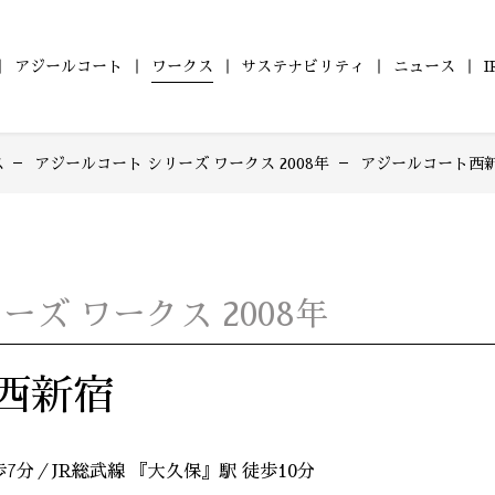
アジールコート
ワークス
サステナビリティ
ニュース
ス
アジールコート シリーズ ワークス 2008年
アジールコート西
の
ついて
ールコート
財務レポート
会社概要
コンパクトマンション
ZEHマンション普及への
アジールコート ワークス
沿革
IRライブラリ
組織図
ファミリーマンショ
健康経営
株式情報
アジー
「アジールコフレ」
取り組み
「グランアジール」
6年
2025年
2024年
2023年
型マンション
自社開発ホテル
2年
2021年
2020年
2019年
M Orientedマンション」
「ホテルアジール」
8年
2017年
2016年
2015年
ズ ワークス 2008年
4年
2013年
2012年
2011年
0年
2009年
2008年
2007年
西新宿
6年
2005年
2004年
2003年
1年
7分／JR総武線 『大久保』駅 徒歩10分