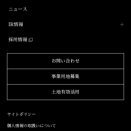
株式会社アーバネット
アジールコート
リビング
ファミリーマンション
サステナビリティ
TOP
ニュース
アジールコート コラボアーティスト
「グランアジール」
株式会社ケーナイン
2026年
サステナビリティへの
取り組み
防音マンション
IR情報
2025年
「ミュージシャンズヴィラ」
ZEHマンション普及への
取り組み
IR情報TOP
2024年
採用情報
環境配慮型マンション
健康経営
「ZEHーM Orientedマンション」
IRニュース一覧
2023年
サステナビリティ
レポート
自社開発ホテル
財務レポート
2022年
お問い合わせ
「ホテルアジール」
学生立体アートコンペ
「AAC」公式サイト
IRライブラリ
2021年
事業用地募集
2020年
適時開示書類
土地有効活用
2019年
決算短信
2018年
決算説明会資料
サイトポリシー
2017年
有価証券報告書等
個人情報の取扱いについて
2016年
株主総会資料