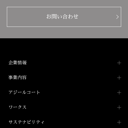
お問い合わせ
企業情報
企業情報TOP
事業内容
トップメッセージ
事業内容TOP
アジールコート
会社概要
都市型賃貸マンション
アジールコートTOP
ワークス
「アジールコート」
沿革
アジールコートについて
コンパクトマンション
組織図
ワークスTOP
サステナビリティ
「アジールコフレ」
アジールコート ワークス