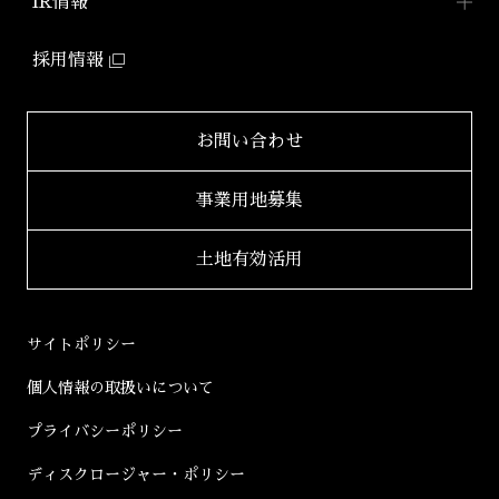
防音マンション
IR情報
2025年
「ミュージシャンズヴィラ」
ZEHマンション普及への
取り組み
IR情報TOP
2024年
採用情報
環境配慮型マンション
健康経営
「ZEHーM Orientedマンション」
IRニュース一覧
2023年
サステナビリティ
レポート
自社開発ホテル
財務レポート
2022年
お問い合わせ
「ホテルアジール」
学生立体アートコンペ
「AAC」公式サイト
IRライブラリ
2021年
事業用地募集
2020年
適時開示書類
土地有効活用
2019年
決算短信
2018年
決算説明会資料
サイトポリシー
2017年
有価証券報告書等
個人情報の取扱いについて
2016年
株主総会資料
プライバシーポリシー
2015年
株主通信
ディスクロージャー・ポリシー
2014年
コーポレートガバナンス