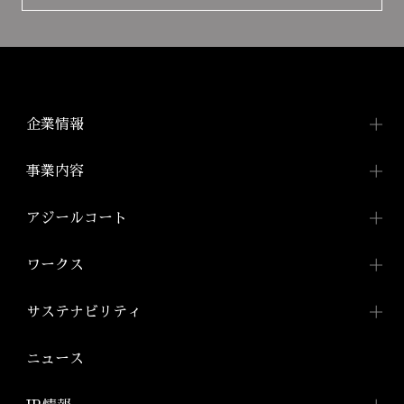
企業情報
企業情報TOP
事業内容
トップメッセージ
事業内容TOP
アジールコート
会社概要
都市型賃貸マンション
アジールコートTOP
ワークス
「アジールコート」
沿革
アジールコートについて
コンパクトマンション
組織図
ワークスTOP
サステナビリティ
「アジールコフレ」
アジールコート ワークス
株式会社アーバネット
アジールコート
リビング
ファミリーマンション
サステナビリティ
TOP
ニュース
アジールコート コラボアーティスト
「グランアジール」
株式会社ケーナイン
2026年
サステナビリティへの
取り組み