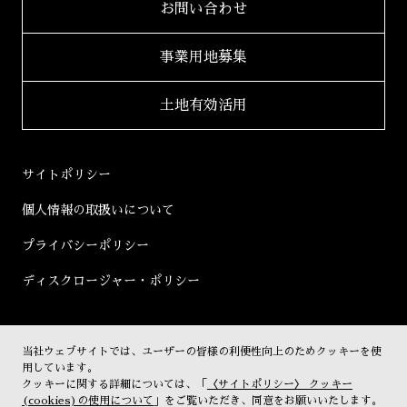
財務レポート
2022年
お問い合わせ
「ホテルアジール」
学生立体アートコンペ
「AAC」公式サイト
IRライブラリ
2021年
事業用地募集
2020年
適時開示書類
土地有効活用
2019年
決算短信
2018年
決算説明会資料
サイトポリシー
2017年
有価証券報告書等
個人情報の取扱いについて
2016年
株主総会資料
プライバシーポリシー
2015年
株主通信
ディスクロージャー・ポリシー
2014年
コーポレートガバナンス
2013年
その他開示書類
当社ウェブサイトでは、ユーザーの皆様の利便性向上のためクッキーを使
株式情報
2012年
用しています。
クッキーに関する詳細については、「
〈サイトポリシー〉 クッキー
株主優待
2011年
(cookies)の使用について
」をご覧いただき、同意をお願いいたします。