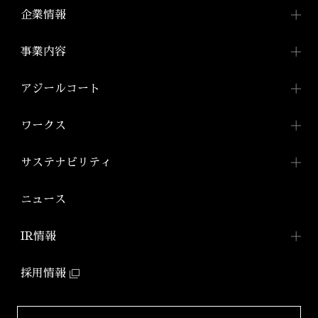
企業情報
企業情報TOP
事業内容
トップメッセージ
事業内容TOP
アジールコート
会社概要
都市型賃貸マンション
アジールコートTOP
ワークス
「アジールコート」
沿革
アジールコートについて
コンパクトマンション
組織図
ワークスTOP
サステナビリティ
「アジールコフレ」
アジールコート ワークス
株式会社アーバネット
アジールコート
リビング
ファミリーマンション
サステナビリティ
TOP
ニュース
アジールコート コラボアーティスト
「グランアジール」
株式会社ケーナイン
2026年
サステナビリティへの
取り組み
防音マンション
IR情報
2025年
「ミュージシャンズヴィラ」
ZEHマンション普及への
取り組み
IR情報TOP
2024年
採用情報
環境配慮型マンション
健康経営
「ZEHーM Orientedマンション」
IRニュース一覧
2023年
サステナビリティ
レポート
自社開発ホテル