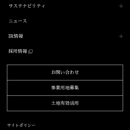
アジールコートについて
コンパクトマンション
組織図
ワークスTOP
サステナビリティ
「アジールコフレ」
アジールコート ワークス
株式会社アーバネット
アジールコート
リビング
ファミリーマンション
サステナビリティ
TOP
ニュース
アジールコート コラボアーティスト
「グランアジール」
株式会社ケーナイン
2026年
サステナビリティへの
取り組み
防音マンション
IR情報
2025年
「ミュージシャンズヴィラ」
ZEHマンション普及への
取り組み
IR情報TOP
2024年
採用情報
環境配慮型マンション
健康経営
「ZEHーM Orientedマンション」
IRニュース一覧
2023年
サステナビリティ
レポート
自社開発ホテル
財務レポート
2022年
お問い合わせ
「ホテルアジール」
学生立体アートコンペ
「AAC」公式サイト
IRライブラリ
2021年
事業用地募集
2020年
適時開示書類
土地有効活用
2019年
決算短信
2018年
決算説明会資料
サイトポリシー
2017年
有価証券報告書等