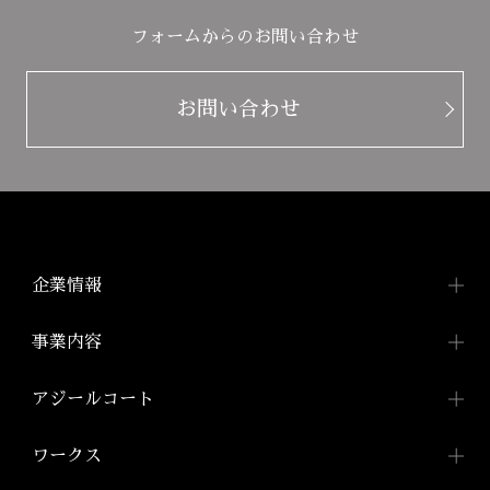
フォームからのお問い合わせ
お問い合わせ
企業情報
企業情報TOP
事業内容
トップメッセージ
事業内容TOP
アジールコート
会社概要
投資用ワンルームマンション
アジールコートTOP
ワークス
「アジールコート」
沿革