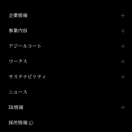
企業情報
企業情報TOP
事業内容
トップメッセージ
事業内容TOP
アジールコート
会社概要
都市型賃貸マンション
アジールコートTOP
ワークス
「アジールコート」
沿革
アジールコートについて
コンパクトマンション
組織図
ワークスTOP
サステナビリティ
「アジールコフレ」
アジールコート ワークス
株式会社アーバネット
アジールコート
リビング
ファミリーマンション
サステナビリティ
TOP
ニュース
アジールコート コラボアーティスト
「グランアジール」
株式会社ケーナイン
2026年
サステナビリティへの
取り組み
防音マンション
IR情報
2025年
「ミュージシャンズヴィラ」
ZEHマンション普及への
取り組み
IR情報TOP
2024年
採用情報
環境配慮型マンション
健康経営
「ZEHーM Orientedマンション」