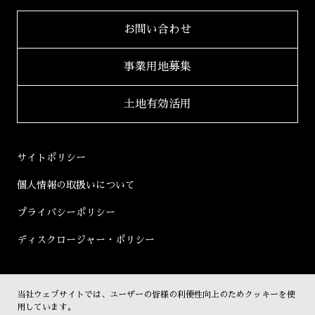
IRニュース一覧
2023年
サステナビリティ
レポート
自社開発ホテル
財務レポート
2022年
お問い合わせ
「ホテルアジール」
学生立体アートコンペ
「AAC」公式サイト
IRライブラリ
2021年
事業用地募集
2020年
適時開示書類
土地有効活用
2019年
決算短信
2018年
決算説明会資料
サイトポリシー
2017年
有価証券報告書等
個人情報の取扱いについて
2016年
株主総会資料
プライバシーポリシー
2015年
株主通信
ディスクロージャー・ポリシー
2014年
コーポレートガバナンス
2013年
その他開示書類
当社ウェブサイトでは、ユーザーの皆様の利便性向上のためクッキーを使
株式情報
2012年
用しています。