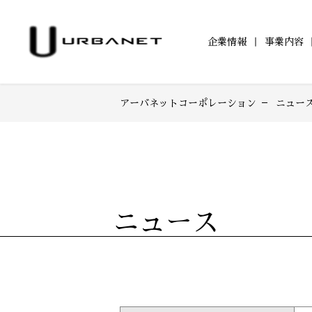
企業情報
事業内容
アーバネットコーポレーション
ニュー
企業情報TOP
事業内容TOP
アジールコートTOP
サステナビリティ
IR情報TOP
ワークスTOP
IRニュース一覧
トップメッセージ
都市型賃貸マンション
サステナビリティへ
アジールコートに
アジ
TOP
「アジールコート」
取り組み
202
IRカレンダー
電子公告
防音マンション
学生立体アートコンペ
環境配慮
202
「ミュージシャンズヴィラ」
「AAC」公式サイト
「ZEHー
201
201
ニュース
201
200
200