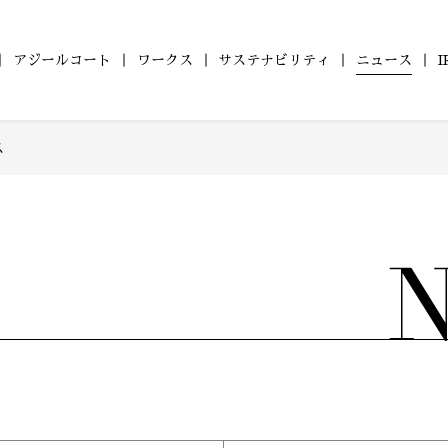
アジールコート
ワークス
サステナビリティ
ニュース
ス
の
ついて
ールコート
財務レポート
会社概要
コンパクトマンション
ZEHマンション普及への
アジールコート ワークス
沿革
IRライブラリ
組織図
ファミリーマンショ
健康経営
株式情報
アジー
「アジールコフレ」
取り組み
「グランアジール」
6年
2025年
2024年
2023年
型マンション
自社開発ホテル
2年
2021年
2020年
2019年
M Orientedマンション」
「ホテルアジール」
8年
2017年
2016年
2015年
4年
2013年
2012年
2011年
0年
2009年
2008年
2007年
6年
2005年
2004年
2003年
1年