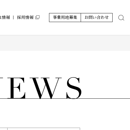
IR情報
採用情報
事業用地募集
お問い合わせ
ン
ルコート コラボアーティスト
アジールコフレ
サステナビリティ
株主優待
レポート
グランアジール
その他
ミュージシャンズヴィラ
ZEH-M Oriented マンション
ホテルアジール
その他