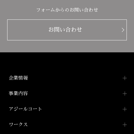
フォームからのお問い合わせ
お問い合わせ
企業情報
企業情報TOP
事業内容
トップメッセージ
事業内容TOP
アジールコート
会社概要
都市型賃貸マンション
アジールコートTOP
ワークス
「アジールコート」
沿革