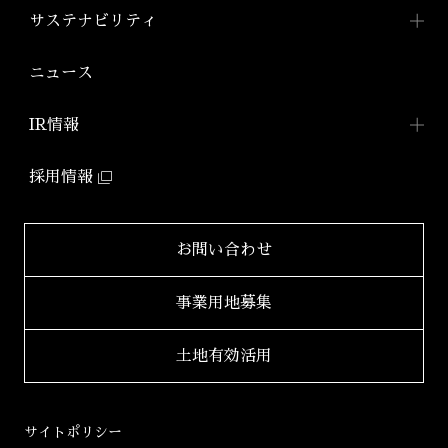
アジールコートについて
コンパクトマンション
組織図
ワークスTOP
サステナビリティ
「アジールコフレ」
アジールコート ワークス
株式会社アーバネット
アジールコート
リビング
ファミリーマンション
サステナビリティ
TOP
ニュース
アジールコート コラボアーティスト
「グランアジール」
株式会社ケーナイン
2026年
サステナビリティへの
取り組み
防音マンション
IR情報
2025年
「ミュージシャンズヴィラ」
ZEHマンション普及への
取り組み
IR情報TOP
2024年
採用情報
環境配慮型マンション
健康経営
「ZEHーM Orientedマンション」
IRニュース一覧
2023年
サステナビリティ
レポート
自社開発ホテル
財務レポート
2022年
お問い合わせ
「ホテルアジール」
学生立体アートコンペ
「AAC」公式サイト
IRライブラリ
2021年
事業用地募集
2020年
適時開示書類
土地有効活用
2019年
決算短信
2018年
決算説明会資料
サイトポリシー
2017年
有価証券報告書等