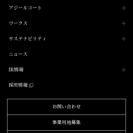
トップメッセージ
事業内容TOP
アジールコート
会社概要
投資用ワンルームマンション
アジールコートTOP
ワークス
「アジールコート」
沿革
アジールコートについて
コンパクトマンション
組織図
ワークスTOP
サステナビリティ
「アジールコフレ」
アジールコート ワークス
株式会社アーバネット
アジールコート
リビング
ファミリーマンション
サステナビリティ
TOP
ニュース
アジールコート コラボアーティスト
「グランアジール」
株式会社ケーナイン
2026年
サステナビリティへの
取り組み
防音マンション
IR情報
2025年
「ミュージシャンズヴィラ」
ZEHマンション普及への
取り組み
IR情報TOP
2024年
採用情報
環境配慮型マンション
健康経営
「ZEHーM Orientedマンション」
IRニュース一覧
2023年
サステナビリティ
レポート
自社開発ホテル
財務レポート
2022年
お問い合わせ
「ホテルアジール」
学生立体アートコンペ
「AAC」公式サイト
IRライブラリ
2021年
事業用地募集
2020年
適時開示書類