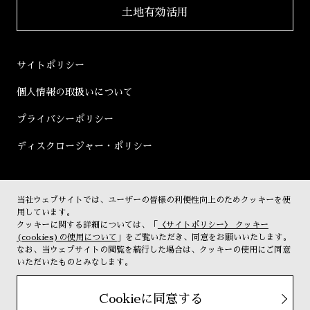
土地有効活用
2019年
決算短信
2018年
決算説明会資料
サイトポリシー
2017年
有価証券報告書等
個人情報の取扱いについて
2016年
株主総会資料
プライバシーポリシー
2015年
株主通信
ディスクロージャー・ポリシー
2014年
コーポレートガバナンス
2013年
その他開示書類
当社ウェブサイトでは、ユーザーの皆様の利便性向上のためクッキーを使
株式情報
2012年
用しています。
クッキーに関する詳細については、「
〈サイトポリシー〉 クッキー
株主優待
2011年
(cookies)の使用について
」をご覧いただき、同意をお願いいたします。
なお、当ウェブサイトの閲覧を続行した場合は、クッキーの使用にご同意
IRカレンダー
2010年
いただいたものとみなします。
電子公告
2009年
Cookieに同意する
Copyright (c) urbanet All rights reserved.