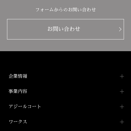
フォームからのお問い合わせ
お問い合わせ
企業情報
企業情報TOP
事業内容
トップメッセージ
事業内容TOP
アジールコート
会社概要
投資用ワンルームマンション
アジールコートTOP
ワークス
「アジールコート」
沿革