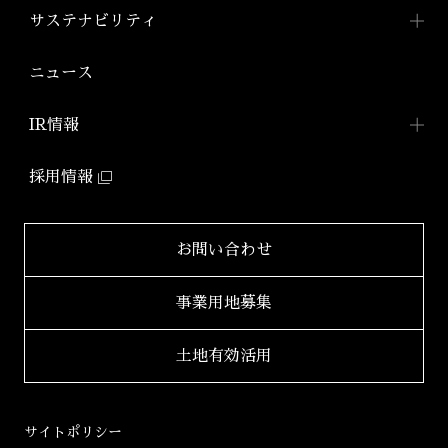
アジールコートについて
コンパクトマンション
組織図
ワークスTOP
サステナビリティ
「アジールコフレ」
アジールコート ワークス
株式会社アーバネット
アジールコート
リビング
ファミリーマンション
サステナビリティ
TOP
ニュース
アジールコート コラボアーティスト
「グランアジール」
株式会社ケーナイン
2026年
サステナビリティへの
取り組み
防音マンション
IR情報
2025年
「ミュージシャンズヴィラ」
ZEHマンション普及への
取り組み
IR情報TOP
2024年
採用情報
環境配慮型マンション
健康経営
「ZEHーM Orientedマンション」
IRニュース一覧
2023年
サステナビリティ
レポート
自社開発ホテル
財務レポート
2022年
お問い合わせ
「ホテルアジール」
学生立体アートコンペ
「AAC」公式サイト
IRライブラリ
2021年
事業用地募集
2020年
適時開示書類
土地有効活用
2019年
決算短信
2018年
決算説明会資料
サイトポリシー
2017年
有価証券報告書等