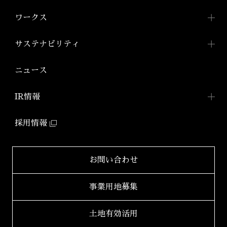
会社概要
投資用ワンルームマンション
アジールコートTOP
ワークス
「アジールコート」
沿革
アジールコートについて
コンパクトマンション
組織図
ワークスTOP
サステナビリティ
「アジールコフレ」
アジールコート ワークス
株式会社アーバネット
アジールコート
リビング
ファミリーマンション
サステナビリティ
TOP
ニュース
アジールコート コラボアーティスト
「グランアジール」
株式会社ケーナイン
2026年
サステナビリティへの
取り組み
防音マンション
IR情報
2025年
「ミュージシャンズヴィラ」
ZEHマンション普及への
取り組み
IR情報TOP
2024年
採用情報
環境配慮型マンション
健康経営
「ZEHーM Orientedマンション」
IRニュース一覧
2023年
サステナビリティ
レポート
自社開発ホテル
財務レポート
2022年
お問い合わせ
「ホテルアジール」
学生立体アートコンペ
「AAC」公式サイト
IRライブラリ
2021年
事業用地募集
2020年
適時開示書類
土地有効活用
2019年
決算短信