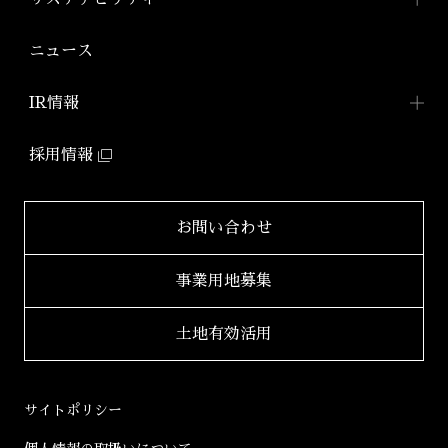
「アジールコフレ」
アジールコート ワークス
株式会社アーバネット
アジールコート
リビング
ファミリーマンション
サステナビリティ
TOP
ニュース
アジールコート コラボアーティスト
「グランアジール」
株式会社ケーナイン
2026年
サステナビリティへの
取り組み
防音マンション
IR情報
2025年
「ミュージシャンズヴィラ」
ZEHマンション普及への
取り組み
IR情報TOP
2024年
採用情報
環境配慮型マンション
健康経営
「ZEHーM Orientedマンション」
IRニュース一覧
2023年
サステナビリティ
レポート
自社開発ホテル
財務レポート
2022年
お問い合わせ
「ホテルアジール」
学生立体アートコンペ
「AAC」公式サイト
IRライブラリ
2021年
事業用地募集
2020年
適時開示書類
土地有効活用
2019年
決算短信
2018年
決算説明会資料
サイトポリシー
2017年
有価証券報告書等