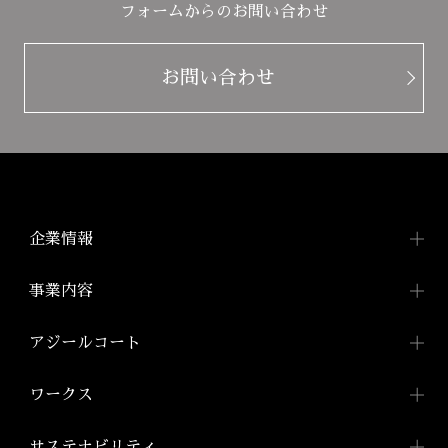
フォームからのお問い合わせ
お問い合わせ
企業情報
企業情報TOP
事業内容
トップメッセージ
事業内容TOP
アジールコート
会社概要
都市型賃貸マンション
アジールコートTOP
ワークス
「アジールコート」
沿革
アジールコートについて
コンパクトマンション
組織図
ワークスTOP
サステナビリティ