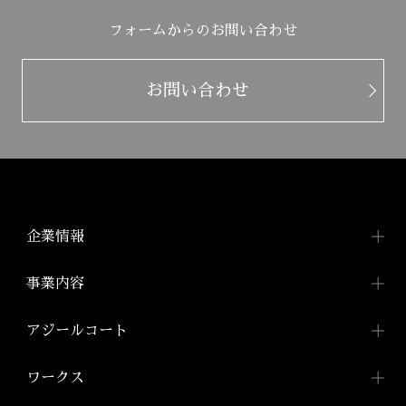
フォームからのお問い合わせ
お問い合わせ
企業情報
企業情報TOP
事業内容
トップメッセージ
事業内容TOP
アジールコート
会社概要
投資用ワンルームマンション
アジールコートTOP
ワークス
「アジールコート」
沿革