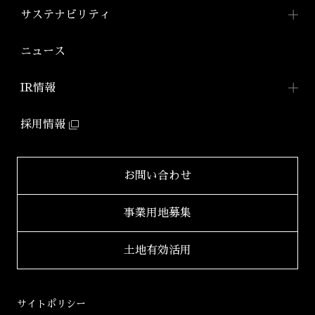
アジールコートについて
コンパクトマンション
組織図
ワークスTOP
サステナビリティ
「アジールコフレ」
アジールコート ワークス
株式会社アーバネット
アジールコート
リビング
ファミリーマンション
サステナビリティ
TOP
ニュース
アジールコート コラボアーティスト
「グランアジール」
株式会社ケーナイン
2026年
サステナビリティへの
取り組み
防音マンション
IR情報
2025年
「ミュージシャンズヴィラ」
ZEHマンション普及への
取り組み
IR情報TOP
2024年
採用情報
環境配慮型マンション
健康経営
「ZEHーM Orientedマンション」
IRニュース一覧
2023年
サステナビリティ
レポート
自社開発ホテル
財務レポート
2022年
お問い合わせ
「ホテルアジール」
学生立体アートコンペ
「AAC」公式サイト
IRライブラリ
2021年
事業用地募集
2020年
適時開示書類
土地有効活用
2019年
決算短信
2018年
決算説明会資料
サイトポリシー
2017年
有価証券報告書等