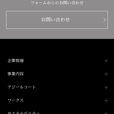
フォームからのお問い合わせ
お問い合わせ
企業情報
企業情報TOP
事業内容
トップメッセージ
事業内容TOP
アジールコート
会社概要
都市型賃貸マンション
アジールコートTOP
ワークス
「アジールコート」
沿革
アジールコートについて
コンパクトマンション
組織図
ワークスTOP
サステナビリティ