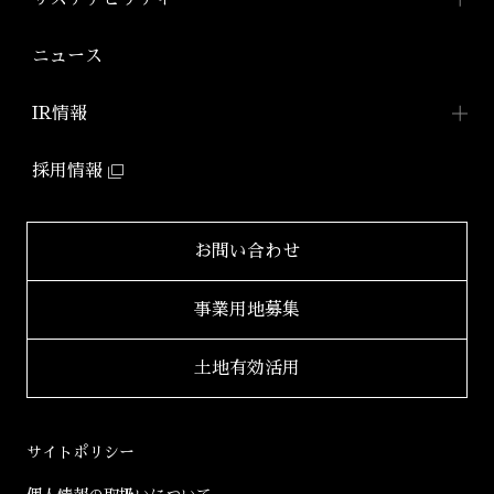
「アジールコフレ」
アジールコート ワークス
株式会社アーバネット
アジールコート
リビング
ファミリーマンション
サステナビリティ
TOP
ニュース
アジールコート コラボアーティスト
「グランアジール」
株式会社ケーナイン
2026年
サステナビリティへの
取り組み
防音マンション
IR情報
2025年
「ミュージシャンズヴィラ」
ZEHマンション普及への
取り組み
IR情報TOP
2024年
採用情報
環境配慮型マンション
健康経営
「ZEHーM Orientedマンション」
IRニュース一覧
2023年
サステナビリティ
レポート
自社開発ホテル
財務レポート
2022年
お問い合わせ
「ホテルアジール」
学生立体アートコンペ
「AAC」公式サイト
IRライブラリ
2021年
事業用地募集
2020年
適時開示書類
土地有効活用
2019年
決算短信
2018年
決算説明会資料
サイトポリシー
2017年
有価証券報告書等