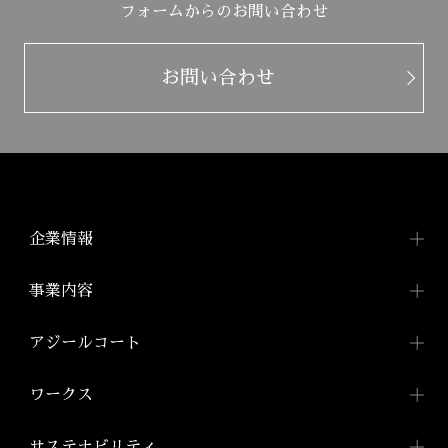
フォームからのお問い合わせ
お問い合わせ
企業情報
企業情報TOP
事業内容
トップメッセージ
事業内容TOP
アジールコート
会社概要
都市型賃貸マンション
アジールコートTOP
ワークス
「アジールコート」
沿革
アジールコートについて
コンパクトマンション
組織図
ワークスTOP
サステナビリティ