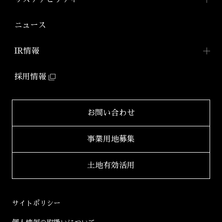
「アジールコフレ」
アジールコート ワークス
株式会社アーバネット
アジールコート
リビング
ファミリーマンション
サステナビリティ
TOP
ニュース
アジールコート コラボアーティスト
「グランアジール」
株式会社ケーナイン
2026年
サステナビリティへの
取り組み
防音マンション
IR情報
2025年
「ミュージシャンズヴィラ」
ZEHマンション普及への
取り組み
IR情報TOP
2024年
採用情報
環境配慮型マンション
健康経営
「ZEHーM Orientedマンション」
IRニュース一覧
2023年
サステナビリティ
レポート
自社開発ホテル
財務レポート
2022年
お問い合わせ
「ホテルアジール」
学生立体アートコンペ
「AAC」公式サイト
IRライブラリ
2021年
事業用地募集
2020年
適時開示書類
土地有効活用
2019年
決算短信
2018年
決算説明会資料
サイトポリシー
2017年
有価証券報告書等