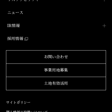
「アジールコフレ」
アジールコート ワークス
株式会社アーバネット
アジールコート
リビング
ファミリーマンション
サステナビリティ
TOP
ニュース
アジールコート コラボアーティスト
「グランアジール」
株式会社ケーナイン
2026年
サステナビリティへの
取り組み
防音マンション
IR情報
2025年
「ミュージシャンズヴィラ」
ZEHマンション普及への
取り組み
IR情報TOP
2024年
採用情報
環境配慮型マンション
健康経営
「ZEHーM Orientedマンション」
IRニュース一覧
2023年
サステナビリティ
レポート
自社開発ホテル
財務レポート
2022年
お問い合わせ
「ホテルアジール」
学生立体アートコンペ
「AAC」公式サイト
IRライブラリ
2021年
事業用地募集
2020年
適時開示書類
土地有効活用
2019年
決算短信
2018年
決算説明会資料
サイトポリシー
2017年
有価証券報告書等