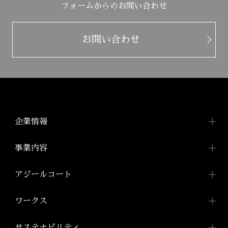
フォームからのお問い合わせ
お問い合わせ
企業情報
企業情報TOP
事業内容
トップメッセージ
事業内容TOP
アジールコート
会社概要
都市型賃貸マンション
アジールコートTOP
ワークス
「アジールコート」
沿革
アジールコートについて
コンパクトマンション
組織図
ワークスTOP
サステナビリティ