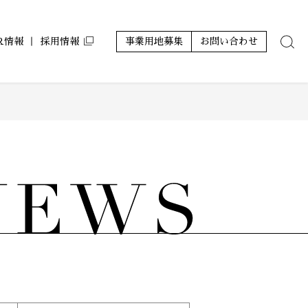
IR情報
採用情報
事業用地募集
お問い合わせ
ンション
ルコート コラボアーティスト
アジールコフレ
サステナビリティ
株主優待
ール」
レポート
グランアジール
その他
ミュージシャンズヴィラ
ZEH-M Oriented マンション
ホテルアジール
その他