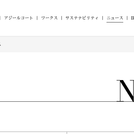
アジールコート
ワークス
サステナビリティ
ニュース
ス
ョン
の
ついて
ールコート
財務レポート
会社概要
ZEHマンション普及への
コンパクトマンション
アジールコート ワークス
沿革
IRライブラリ
組織図
ファミリーマ
健康経営
株式情報
アジー
取り組み
「アジールコフレ」
「グランアジ
6年
2025年
2024年
2023年
型マンション
自社開発ホテル
2年
2021年
2020年
2019年
M Orientedマンション」
「ホテルアジール」
8年
2017年
2016年
2015年
4年
2013年
2012年
2011年
0年
2009年
2008年
2007年
6年
2005年
2004年
2003年
1年