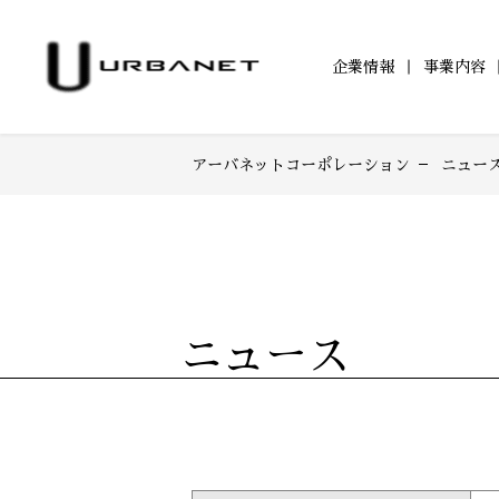
企業情報
事業内容
アーバネットコーポレーション
ニュー
企業情報TOP
事業内容TOP
アジールコートTOP
サステナビリティ
IR情報TOP
ワークスTOP
IRニュース一覧
トップメッセージ
投資用ワンルームマンシ
サステナビリティへ
アジールコートに
アジ
TOP
「アジールコート」
取り組み
202
IRカレンダー
電子公告
防音マンション
学生立体アートコンペ
環境配慮
202
「ミュージシャンズヴィラ」
「AAC」公式サイト
「ZEHー
201
201
ニュース
201
200
200