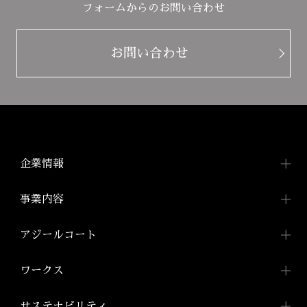
フォームからのお問い合わせ
お問い合わせ
企業情報
企業情報TOP
事業内容
トップメッセージ
事業内容TOP
アジールコート
会社概要
都市型賃貸マンション
アジールコートTOP
ワークス
「アジールコート」
沿革
アジールコートについて
コンパクトマンション
組織図
ワークスTOP
サステナビリティ