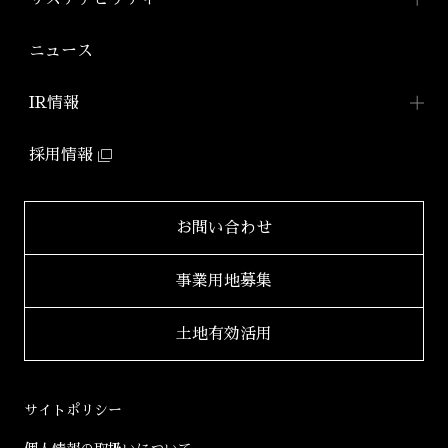
「アジールコフレ」
アジールコート ワークス
株式会社アーバネット
アジールコート
リビング
ファミリーマンション
サステナビリティ
TOP
ニュース
アジールコート コラボアーティスト
「グランアジール」
株式会社ケーナイン
2026年
サステナビリティへの
取り組み
防音マンション
IR情報
2025年
「ミュージシャンズヴィラ」
ZEHマンション普及への
取り組み
IR情報TOP
2024年
採用情報
環境配慮型マンション
健康経営
「ZEHーM Orientedマンション」
IRニュース一覧
2023年
サステナビリティ
レポート
自社開発ホテル
財務レポート
2022年
お問い合わせ
「ホテルアジール」
学生立体アートコンペ
「AAC」公式サイト
IRライブラリ
2021年
事業用地募集
2020年
適時開示書類
土地有効活用
2019年
決算短信
2018年
決算説明会資料
サイトポリシー
2017年
有価証券報告書等