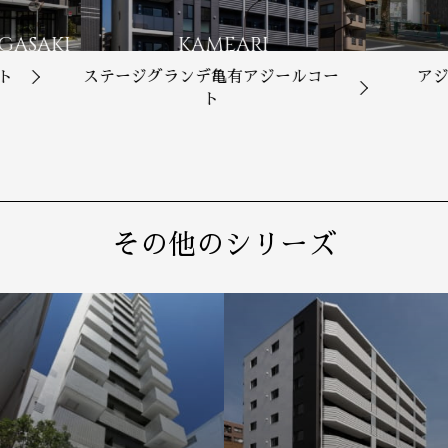
GASAKI
KAMEARI
ト
ステージグランデ亀有アジールコー
ア
ト
その他のシリーズ