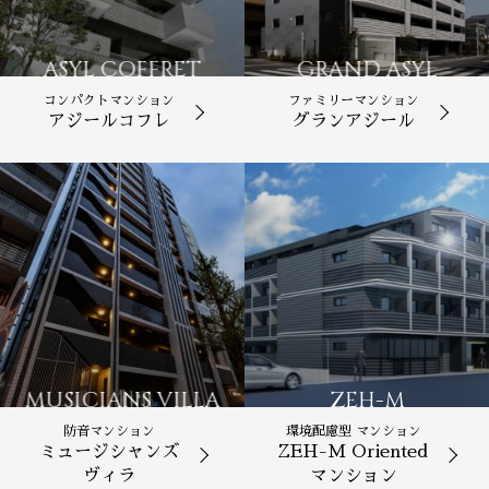
ASYL COFFRET
GRAND ASYL
コンパクトマンション
ファミリーマンション
アジールコフレ
グランアジール
ZEH-M
MUSICIANS VILLA
環境配慮型 マンション
防音マンション
ZEH-M Oriented
ミュージシャンズ
マンション
ヴィラ