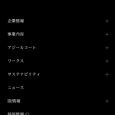
企業情報
企業情報TOP
事業内容
トップメッセージ
事業内容TOP
アジールコート
会社概要
投資用ワンルームマンション
アジールコートTOP
ワークス
「アジールコート」
沿革
アジールコートについて
コンパクトマンション
組織図
ワークスTOP
サステナビリティ
「アジールコフレ」
アジールコート ワークス
株式会社アーバネット
アジールコート
リビング
ファミリーマンション
サステナビリティ
TOP
ニュース
アジールコート コラボアーティスト
「グランアジール」
株式会社ケーナイン
2026年
サステナビリティへの
取り組み
防音マンション
IR情報
2025年
「ミュージシャンズヴィラ」
ZEHマンション普及への
取り組み
IR情報TOP
2024年
採用情報