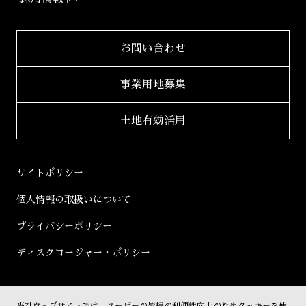
環境配慮型マンション
健康経営
「ZEHーM Orientedマンション」
IRニュース一覧
2023年
サステナビリティ
レポート
自社開発ホテル
財務レポート
2022年
お問い合わせ
「ホテルアジール」
学生立体アートコンペ
「AAC」公式サイト
IRライブラリ
2021年
事業用地募集
2020年
適時開示書類
土地有効活用
2019年
決算短信
2018年
決算説明会資料
サイトポリシー
2017年
有価証券報告書等
個人情報の取扱いについて
2016年
株主総会資料
プライバシーポリシー
2015年
株主通信
ディスクロージャー・ポリシー
2014年
コーポレートガバナンス
2013年
その他開示書類