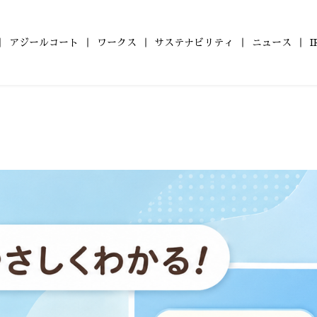
アジールコート
ワークス
サステナビリティ
ニュース
の
ついて
ールコート
財務レポート
会社概要
コンパクトマンション
ZEHマンション普及への
アジールコート ワークス
沿革
IRライブラリ
組織図
ファミリーマンショ
健康経営
株式情報
アジー
「アジールコフレ」
取り組み
「グランアジール」
6年
2025年
2024年
2023年
型マンション
自社開発ホテル
2年
2021年
2020年
2019年
M Orientedマンション」
「ホテルアジール」
8年
2017年
2016年
2015年
4年
2013年
2012年
2011年
0年
2009年
2008年
2007年
6年
2005年
2004年
2003年
1年