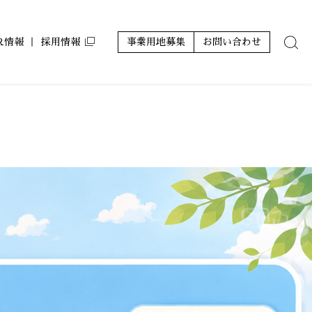
IR情報
採用情報
事業用地募集
お問い合わせ
ン
ルコート コラボアーティスト
アジールコフレ
サステナビリティ
株主優待
レポート
グランアジール
その他
ミュージシャンズヴィラ
ZEH-M Oriented マンション
ホテルアジール
その他