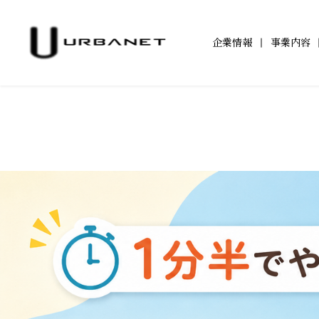
企業情報
事業内容
企業情報TOP
事業内容TOP
アジールコートTOP
サステナビリティ
IR情報TOP
ワークスTOP
IRニュース一覧
トップメッセージ
都市型賃貸マンション
サステナビリティへ
アジールコートに
アジ
TOP
「アジールコート」
取り組み
202
IRカレンダー
電子公告
防音マンション
学生立体アートコンペ
環境配慮
202
「ミュージシャンズヴィラ」
「AAC」公式サイト
「ZEHー
201
201
201
200
200