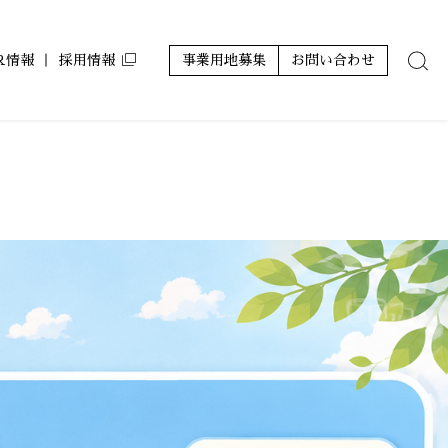
IR情報
採用情報
事業用地募集
お問い合わせ
ン
ルコート コラボアーティスト
アジールコフレ
サステナビリティ
株主優待
レポート
グランアジール
その他
ミュージシャンズヴィラ
ZEH-M Oriented マンション
ホテルアジール
その他