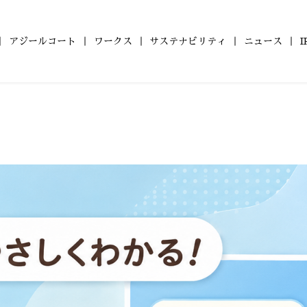
アジールコート
ワークス
サステナビリティ
ニュース
の
ついて
ールコート
財務レポート
会社概要
コンパクトマンション
ZEHマンション普及への
アジールコート ワークス
沿革
IRライブラリ
組織図
ファミリーマンショ
健康経営
株式情報
アジー
「アジールコフレ」
取り組み
「グランアジール」
6年
2025年
2024年
2023年
型マンション
自社開発ホテル
2年
2021年
2020年
2019年
M Orientedマンション」
「ホテルアジール」
8年
2017年
2016年
2015年
4年
2013年
2012年
2011年
0年
2009年
2008年
2007年
6年
2005年
2004年
2003年
1年