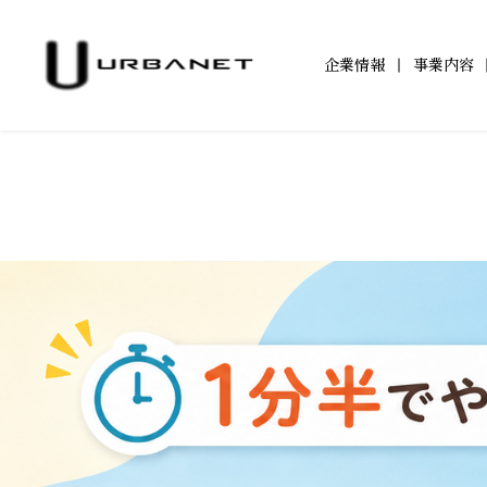
企業情報
事業内容
企業情報TOP
事業内容TOP
アジールコートTOP
サステナビリティ
IR情報TOP
ワークスTOP
IRニュース一覧
トップメッセージ
都市型賃貸マンション
サステナビリティへ
アジールコートに
アジ
TOP
「アジールコート」
取り組み
202
IRカレンダー
電子公告
防音マンション
学生立体アートコンペ
環境配慮
202
「ミュージシャンズヴィラ」
「AAC」公式サイト
「ZEHー
201
201
201
200
200